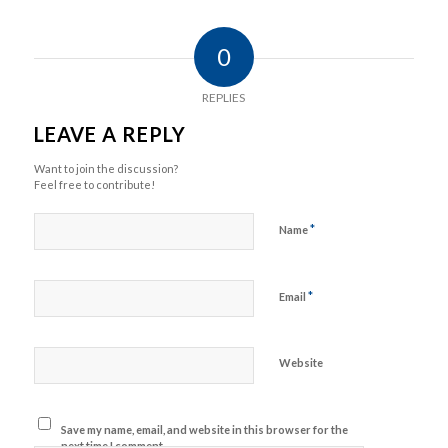
0
REPLIES
LEAVE A REPLY
Want to join the discussion?
Feel free to contribute!
*
Name
*
Email
Website
Save my name, email, and website in this browser for the
next time I comment.