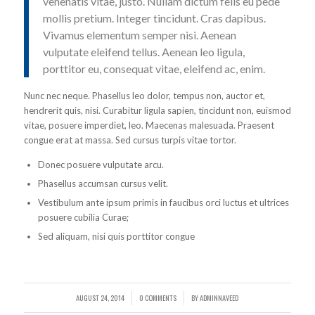
venenatis vitae, justo. Nullam dictum felis eu pede
mollis pretium. Integer tincidunt. Cras dapibus.
Vivamus elementum semper nisi. Aenean
vulputate eleifend tellus. Aenean leo ligula,
porttitor eu, consequat vitae, eleifend ac, enim.
Nunc nec neque. Phasellus leo dolor, tempus non, auctor et,
hendrerit quis, nisi. Curabitur ligula sapien, tincidunt non, euismod
vitae, posuere imperdiet, leo. Maecenas malesuada. Praesent
congue erat at massa. Sed cursus turpis vitae tortor.
Donec posuere vulputate arcu.
Phasellus accumsan cursus velit.
Vestibulum ante ipsum primis in faucibus orci luctus et ultrices
posuere cubilia Curae;
Sed aliquam, nisi quis porttitor congue
AUGUST 24, 2014
0 COMMENTS
BY
ADMINNAVEED
/
/